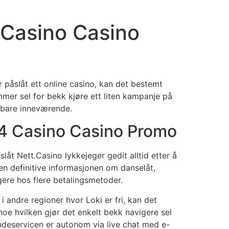
 Casino Casino
r påslåt ett online casino, kan det bestemt
er sel for bekk kjøre ett liten kampanje på
d bare inneværende.
 24 Casino Casino Promo
låt Nett.Casino lykkejeger gedit alltid etter å
den definitive informasjonen om danselåt,
igere hos flere betalingsmetoder.
 i andre regioner hvor Loki er fri, kan det
 noe hvilken gjør det enkelt bekk navigere sel
 Kundeservicen er autonom via live chat med e-