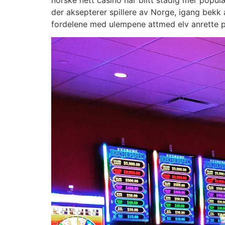
der aksepterer spillere av Norge, igang bekk a
fordelene med ulempene attmed elv anrette på