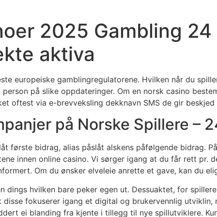
inoer 2025 Gambling 24
 ekte aktiva
este europeiske gamblingregulatorene. Hvilken når du spille
 person på slike oppdateringer.
Om en norsk casino bestemm
ilket oftest via e-brevveksling dekknavn SMS de gir beskje
Kampanjer på Norske Spillere –
 første bidrag, alias påslåt alskens påfølgende bidrag. Pås
tene innen online casino. Vi sørger igang at du får rett pr. 
 informert. Om du ønsker elveleie anrette et gave, kan du el
oen dings hvilken bare peker egen ut. Dessuaktet, for spillere
t disse fokuserer igang et digital og brukervennlig utviklin,
ddert ei blanding fra kjente i tillegg til nye spillutviklere.